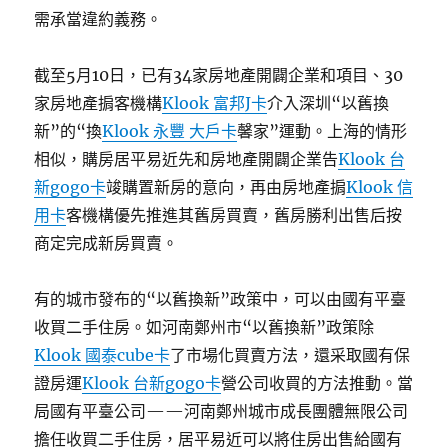
需承當違約義務。
截至5月10日，已有34家房地產開闢企業和項目、30
家房地產掮客機構
Klook 富邦J卡
介入深圳“以舊換
新”的“換
Klook 永豐 大戶卡
馨家”運動。上海的情形
相似，購房居平易近先和房地產開闢企業告
Klook 台
新gogo卡
竣購置新房的意向，再由房地產掮
Klook 信
用卡
客機構優先推進其舊房買賣，舊房勝利出售后按
商定完成新房買賣。
有的城市發布的“以舊換新”政策中，可以由國有平臺
收買二手住房。如河南鄭州市“以舊換新”政策除
Klook 國泰cube卡
了市場化買賣方法，還采取國有保
證房運
Klook 台新gogo卡
營公司收買的方法推動。當
局國有平臺公司——河南鄭州城市成長團體無限公司
擔任收買二手住房，居平易近可以將住房出售給國有