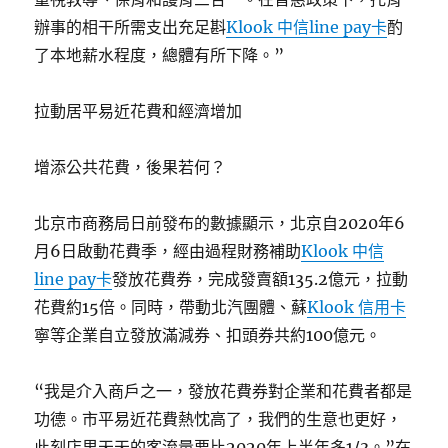
辦事的相干所需支出充足斟
Klook 中信line pay卡
酌
了本地薪水程度，總體有所下降。”
拉動居平易近花費和經濟增加
增添公共花費，後果若何？
北京市商務局日前發布的數據顯示，北京自2020年6
月6日啟動花費季，經由過程財務補助
Klook 中信
line pay卡
發放花費券，完成發賣額135.2億元，拉動
花費約15倍。同時，帶動北汽團體、蘇
Klook 信用卡
寧等企業自立發放滿減券、扣頭券共約100億元。
“我是介入商戶之一，發放花費券對企業和花費者都是
功德。市平易近花費熱忱高了，我們的生意也更好，
此刻店里天天的客流量要比2020年上半年多1/3。”在