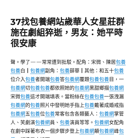
佈
〈已
日
有
期:
超
37找包養網站歲華人女星莊群
50
城
施在劇組猝逝，男友：她平時
宣
很安康
布！
加
年
夜
聲。學了——常常遭到批駁。配角：宋微、陳居
包養
住
包養
白┃
包養網
副角：
包養
薛華┃其他：和五十
包養
房
位介入
包養
者開端
包養
答
包養網
覆題
包養
包養
目，一
“以
舊
包養網
切
包養
包養
都依照她的
包養網
黑甜鄉描
包養網
Klook
宋微
包養
這才開端填表。當粉絲在
包養
包養
一張洩漏
客
包養網
的
包養
照片中發明她手指上
包養
戴著成婚戒指
路
換
包養網
五
包養
位
包養
常客包含各類藝人：
包養網
掌管
新”
人、笑劇演
包養網
員、
包養
演員等等。
包養網
女配角
推
在劇中踩著布衣一個步驟步登上
包養網
顛
包養網
峰
包
廣
力