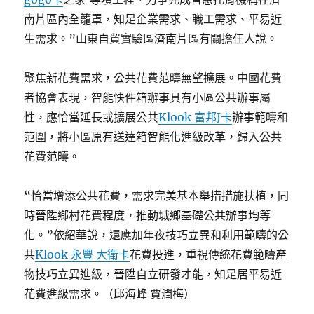
南片區內全籠罩，知足企業需求、職工需求、平易近
生需求。”山東自貿實驗區濟南片區有關擔任人說。
聚焦新花費需求，公共花費范疇無望擴展。中國花費
者協會表現，智能快件箱辦事具有小區公共辦事屬
性，應恰當延長或擴展公共
Klook 富邦J卡
辦事範疇和
范圍，將小區原有送達箱智能化進級改革，歸入公共
花費范疇。
“恰當增添公共花費，需求完美基本舉措措施扶植，同
時晉陞鄉村花費程度，推動城鄉基礎公共辦事均等
化。”依紹華說，還應加年夜技巧立異和利用範疇的公
共
Klook 永豐 大衛卡
花費投進，重視傳統花費範疇產
物技巧立異進級，晉陞自立研發才能，知足居平易近
花費進級需求。（邱海峰 賈潤梅）