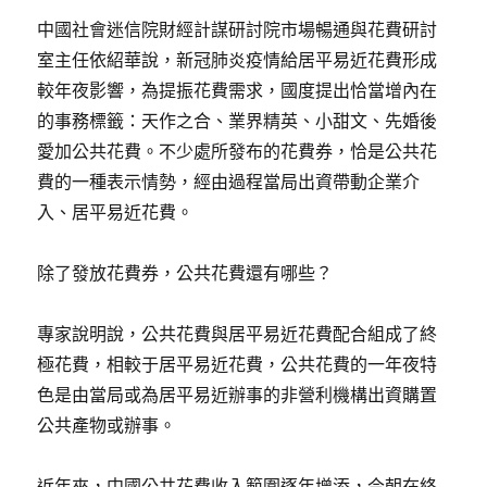
中國社會迷信院財經計謀研討院市場暢通與花費研討
室主任依紹華說，新冠肺炎疫情給居平易近花費形成
較年夜影響，為提振花費需求，國度提出恰當增內在
的事務標籤：天作之合、業界精英、小甜文、先婚後
愛加公共花費。不少處所發布的花費券，恰是公共花
費的一種表示情勢，經由過程當局出資帶動企業介
入、居平易近花費。
除了發放花費券，公共花費還有哪些？
專家說明說，公共花費與居平易近花費配合組成了終
極花費，相較于居平易近花費，公共花費的一年夜特
色是由當局或為居平易近辦事的非營利機構出資購置
公共產物或辦事。
近年來，中國公共花費收入範圍逐年增添，今朝在終