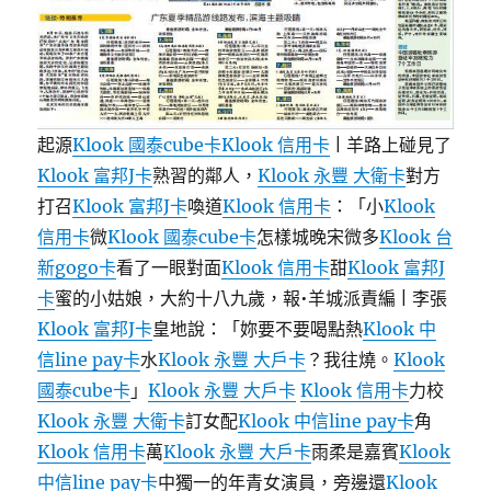
起源
Klook 國泰cube卡
Klook 信用卡
| 羊路上碰見了
Klook 富邦J卡
熟習的鄰人，
Klook 永豐 大衛卡
對方
打召
Klook 富邦J卡
喚道
Klook 信用卡
：「小
Klook
信用卡
微
Klook 國泰cube卡
怎樣城晚宋微多
Klook 台
新gogo卡
看了一眼對面
Klook 信用卡
甜
Klook 富邦J
卡
蜜的小姑娘，大約十八九歲，報•羊城派責編 | 李張
Klook 富邦J卡
皇地說：「妳要不要喝點熱
Klook 中
信line pay卡
水
Klook 永豐 大戶卡
？我往燒。
Klook
國泰cube卡
」
Klook 永豐 大戶卡
Klook 信用卡
力校
Klook 永豐 大衛卡
訂女配
Klook 中信line pay卡
角
Klook 信用卡
萬
Klook 永豐 大戶卡
雨柔是嘉賓
Klook
中信line pay卡
中獨一的年青女演員，旁邊還
Klook