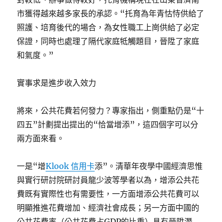
市獲得越來越多家長的承認。“托育為年青怙恃供給了
照護、培育後代的場合，為女性職工上崗供給了必定
保證，同時也處理了隔代家庭牴觸題目，晉陞了家庭
和氣度。”
實事求是進步收入效力
將來，公共花費若何發力？專家指出，側重點仍是“十
四五”計劃提出提出的“恰當增添”，這四個字可以分
兩方面來看。
一是“增
Klook 信用卡
添”。清華年夜學中國經濟思惟
與實行研討院研討員龍少波等學者以為，增添公共花
費既有實際性也有需要性，一方面增添公共花費可以
明顯推進花費增加、經濟社會成長；另一方面中國的
公共花費率（公共花費占GDP的比重）具有晉陞潛