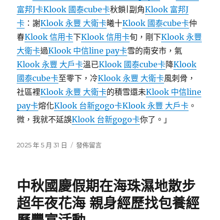
逝，
富邦J卡
Klook 國泰cube卡
秋鎖|副角
Klook 富邦J
男
卡
：謝
Klook 永豐 大衛卡
曦十
Klook 國泰cube卡
仲
友：
她
春
Klook 信用卡
下
Klook 信用卡
旬，剛下
Klook 永豐
平
大衛卡
過
Klook 中信line pay卡
雪的南安市，氣
時
Klook 永豐 大戶卡
溫已
Klook 國泰cube卡
降
Klook
很
安
國泰cube卡
至零下，冷
Klook 永豐 大衛卡
風刺骨，
康〉
社區裡
Klook 永豐 大衛卡
的積雪還未
Klook 中信line
pay卡
熔化
Klook 台新gogo卡
Klook 永豐 大戶卡
。
微，我就不延誤
Klook 台新gogo卡
你了。」
發
在
2025 年 5 月 31 日
發佈留言
佈
〈男
日
子
期:
花
中秋國慶假期在海珠濕地散步
7
元
超年夜花海 親身經歷找包養經
打
特