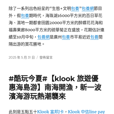
除了一系列出色紛呈的“生態+文明
包養
”
包養網
節目
外，假
包養
期時代，海珠湖16000平方米的百日草花
海、濕地一期都會田園20000平方米的醉蝶花花海和
福壽果廊8000平方米的硫華菊正在盛放，花期估計連
續至10月中旬，
包養網
是廣州
包養
市平易近近
包養
間
隔出游的賞花勝地。
發
在
2025 年 5 月 31 日
發佈留言
佈
〈中
日
秋
期:
國
#酷玩今夏#【klook 旅遊優
慶
假
惠海島游】南海開漁，新一波
期
濱海游玩熱潮襲來
在
海
珠
濕
此刻是五點五十
Klook 富邦J卡
，
Klook 中信line pay