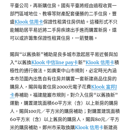
平臺公司，再新購住房。國有平臺將經由過程收買一
部門區域地位、教導等財產配套優勝的二手住房，豐
盛
Klook 信用卡
保證性租賃住房供給。這種形式不只
能輔助居平易近將二手房疾速出手進而購置新房，還
可以或許籌集保證性租賃住房，一箭雙鵰。
賜與“以舊換新”補助是良多城市激起居平易近餐與加
入“以舊換
Klook 中信line pay卡
新”
Klook 信用卡
積
極性的通行做法。如廣東中山市規則，必定時光內涵
本市范圍內出售自有住房并購置一套新建商品住房的
購房人，賜與每套住房2000元電子花費
Klook 富邦J
卡
券補助。福建龍巖市規則，對介入住房“以舊換新”
運動，購置建筑面積60平方米（含）以上新房的購房
人，賜與100元／平方米的購房補助；對購置建筑面積
60平方米（含）以上舊房的購房人，賜與80元／平方
米的購房補助。鄭州市采取換購
Klook 信用卡
新建商