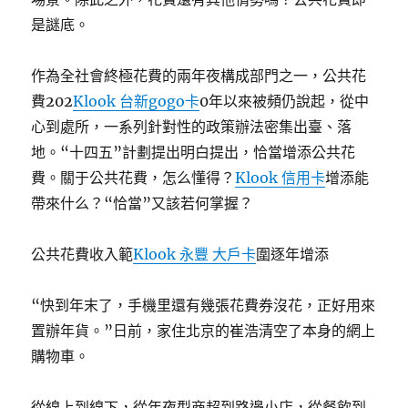
南
海
是謎底。
開
漁，
作為全社會終極花費的兩年夜構成部門之一，公共花
新
一
費202
Klook 台新gogo卡
0年以來被頻仍說起，從中
波
心到處所，一系列針對性的政策辦法密集出臺、落
濱
地。“十四五”計劃提出明白提出，恰當增添公共花
海
游
費。關于公共花費，怎么懂得？
Klook 信用卡
增添能
玩
帶來什么？“恰當”又該若何掌握？
熱
潮
襲
公共花費收入範
Klook 永豐 大戶卡
圍逐年增添
來〉
“快到年末了，手機里還有幾張花費券沒花，正好用來
置辦年貨。”日前，家住北京的崔浩清空了本身的網上
購物車。
從線上到線下，從年夜型商超到路邊小店，從餐飲到