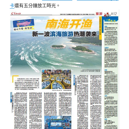
地
卡
還有五分鐘放工時光。
散
步
超
年
夜
花
海
親
身
經
歷
找
包
養
經
歷
豐
富
活
動〉