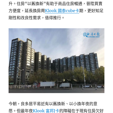
升。住房“以舊換新”有助于商品住房暢通，晉陞買賣
票！
廣
方便度，延長換房周
Klook 國泰cube卡
期，更好知足
州
剛性和改良性需求，值得推行。
黃
埔
初
次
房
票
安
頓
試
點
正
式
啟
動〉
今朝，良多居平易近有以舊換新、以小換年夜的意
愿。但最年夜
Klook 富邦J卡
的障礙在于現有住房欠好