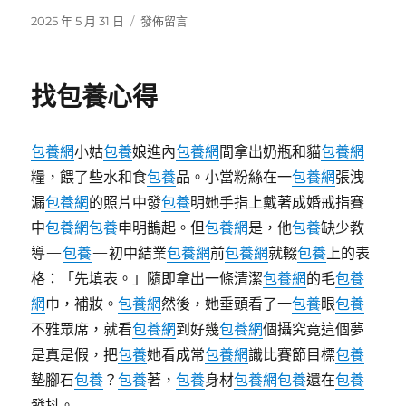
發
在
2025 年 5 月 31 日
發佈留言
佈
〈公
日
共
期:
消
找包養心得
費
klook
客
包養網
小姑
包養
娘進內
包養網
間拿出奶瓶和貓
包養網
路
旅
糧，餵了些水和食
包養
品。小當粉絲在一
包養網
張洩
遊
漏
包養網
的照片中發
包養
明她手指上戴著成婚戒指賽
優
中
包養網
包養
申明鵲起。但
包養網
是，他
包養
缺少教
惠，
國
導—
包養
—初中結業
包養網
前
包養網
就輟
包養
上的表
家
格：「先填表。」隨即拿出一條清潔
包養網
的毛
包養
為
網
巾，補妝。
包養網
然後，她垂頭看了一
包養
眼
包養
你
“買
不雅眾席，就看
包養網
到好幾
包養網
個攝究竟這個夢
單”〉
是真是假，把
包養
她看成常
包養網
識比賽節目標
包養
墊腳石
包養
？
包養
著，
包養
身材
包養網
包養
還在
包養
發抖。