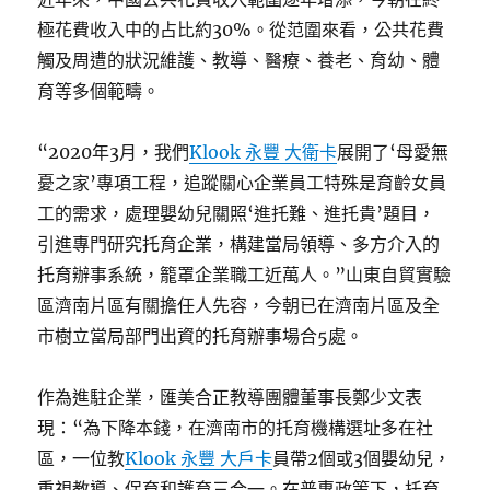
極花費收入中的占比約30%。從范圍來看，公共花費
觸及周遭的狀況維護、教導、醫療、養老、育幼、體
育等多個範疇。
“2020年3月，我們
Klook 永豐 大衛卡
展開了‘母愛無
憂之家’專項工程，追蹤關心企業員工特殊是育齡女員
工的需求，處理嬰幼兒關照‘進托難、進托貴’題目，
引進專門研究托育企業，構建當局領導、多方介入的
托育辦事系統，籠罩企業職工近萬人。”山東自貿實驗
區濟南片區有關擔任人先容，今朝已在濟南片區及全
市樹立當局部門出資的托育辦事場合5處。
作為進駐企業，匯美合正教導團體董事長鄭少文表
現：“為下降本錢，在濟南市的托育機構選址多在社
區，一位教
Klook 永豐 大戶卡
員帶2個或3個嬰幼兒，
重視教導、保育和護育三合一。在普惠政策下，托育