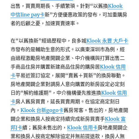
出售，買賣周期長、手續繁瑣。針對“以舊換
Klook
中信line pay卡
新”方便優惠政策的發布，可加重購房
者的后顧之憂，加速買賣速率。
在“以舊換新”經過歷程中，良多城
Klook 永豐 大戶卡
市發布的是輔助生意的形式。以廣東深圳市為例，經
由過程激勵房地產開闢企業、中介機構與打算出售二
手商品住房并購置新建商品住房的購房居
Klook 信用
卡
平易近簽訂協定，展開“賣舊＋買新”的換房聯動。
房地產開闢企業對調房人意向購置的新房設定必定刻
日的“解約維護期”，中介機構優先推進換
Klook 信用
卡
房人舊房買賣，延長買賣周期。在協定商定刻日
內，
Klook 台新gogo卡
舊房常客。售出的，房地產開
闢企業和換房人按商定持續完成新房買賣手
Klook 富
邦J卡
續；舊房未售出的，
Klook 信用卡
房地產開闢企
業和換房人按商定解除協定并無前提退款，換房人無