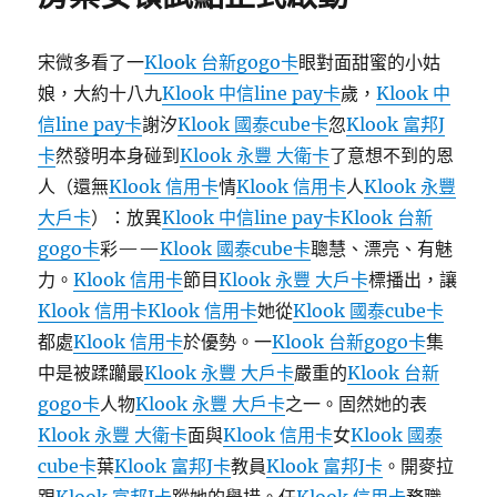
速
看
一
宋微多看了一
Klook 台新gogo卡
眼對面甜蜜的小姑
季
娘，大約十八九
Klook 中信line pay卡
歲，
Klook 中
度
信line pay卡
謝汐
Klook 國泰cube卡
忽
Klook 富邦J
klook
信
卡
然發明本身碰到
Klook 永豐 大衛卡
了意想不到的恩
譽
人（還無
Klook 信用卡
情
Klook 信用卡
人
Klook 永豐
卡
大戶卡
）：放異
Klook 中信line pay卡
Klook 台新
優
惠
gogo卡
彩——
Klook 國泰cube卡
聰慧、漂亮、有魅
消
力。
Klook 信用卡
節目
Klook 永豐 大戶卡
標播出，讓
費
Klook 信用卡
Klook 信用卡
她從
Klook 國泰cube卡
年
夜
都處
Klook 信用卡
於優勢。一
Klook 台新gogo卡
集
數
中是被蹂躪最
Klook 永豐 大戶卡
嚴重的
Klook 台新
據〉
gogo卡
人物
Klook 永豐 大戶卡
之一。固然她的表
Klook 永豐 大衛卡
面與
Klook 信用卡
女
Klook 國泰
cube卡
葉
Klook 富邦J卡
教員
Klook 富邦J卡
。開麥拉