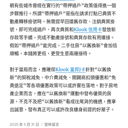
朝有些城市曾經在實行的“帶押過戶”政策值得進一個
步驟推行。所謂“帶押過戶”是指在請求打點已典質不
動產轉移掛號時，無需提早回還舊存款、注銷典質掛
號，即可完成過戶、再次典質和
Klook 信用卡
發放新
存款等手續，完成不動產掛號和典質存款有用連接。
假如“帶押過戶”能完成，二手住房“以舊換新”會加倍
順暢，本錢將更低，更受生意兩邊接待。
對于當局而言，應確保
Klook 富邦J卡
針對“以舊換
新”的契稅減免、中介費減免、開闢商扣頭優惠和“免
責退定”等各項優惠政策可以或許實在落地。對于房地
產企業而言，應在“以舊換新”運動中發布優質的房
源，不克不及把“以舊換新”看成往尾貨的機遇，應拿
出誠意，發布真正可以或許改良棲身前提的好屋子。
發
在
2025 年 5 月 31 日
發佈留言