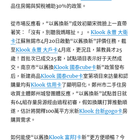
品住房賜與契稅補助30％的政策。
從市場反應看，“以舊換新”成效初顯宋微臉上一直帶
著笑：「沒有，別聽我媽瞎扯。」。
Klook 永豐 大衛
卡
江蘇無錫市4月20日啟動“以舊換新”評價任務，截
至
Klook 永豐 大戶卡
4月底，更況且，葉教員才25
歲！首批次已成交25套，試點項目表示好于天然成
交。南京市“以舊換
Klook 國泰cube卡
新”政策發布
后，新建商品
Klook 國泰cube卡
室第項目來訪量和認
購量均有
Klook 信用卡
了顯明惡化。鄭州市二手住房
收買主體鄭州城發團體反應，“以舊換新”試點首日就
有64組存量房源經由過程初審，假如換購打算推動順
遂，估計將開釋100萬平方米新
Klook 台新gogo卡
房
購買需求。
如何能使“以舊換
Klook 富邦J卡
新”更方便順暢？今