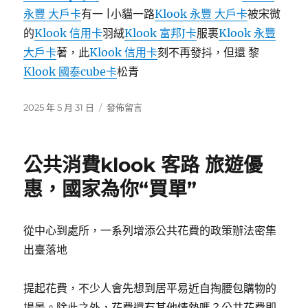
永豐 大戶卡
有一 |小貓一路
Klook 永豐 大戶卡
被宋微
的
Klook 信用卡
羽絨
Klook 富邦J卡
服裹
Klook 永豐
大戶卡
著，此
Klook 信用卡
刻不再發抖，但還 黎
Klook 國泰cube卡
松青
發
在
2025 年 5 月 31 日
發佈留言
佈
〈#
日
酷
期:
玩
公共消費klook 客路 旅遊優
今
夏
惠，國家為你“買單”
#【klook
旅
遊
從中心到處所，一系列增添公共花費的政策辦法密集
優
出臺落地
惠
海
島
提起花費，不少人會先想到居平易近自掏腰包購物的
游】
場景。除此之外，花費還有其他情勢嗎？公共花費即