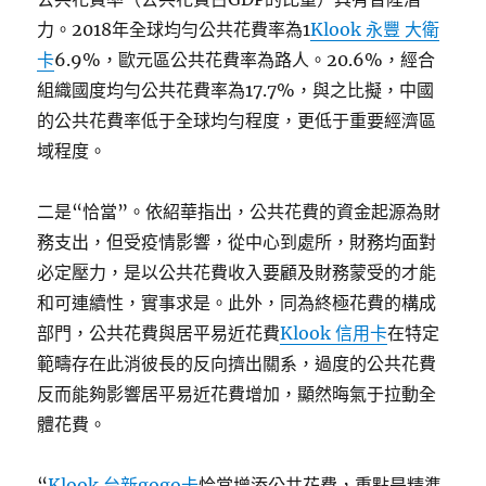
力。2018年全球均勻公共花費率為1
Klook 永豐 大衛
卡
6.9%，歐元區公共花費率為路人。20.6%，經合
組織國度均勻公共花費率為17.7%，與之比擬，中國
的公共花費率低于全球均勻程度，更低于重要經濟區
域程度。
二是“恰當”。依紹華指出，公共花費的資金起源為財
務支出，但受疫情影響，從中心到處所，財務均面對
必定壓力，是以公共花費收入要顧及財務蒙受的才能
和可連續性，實事求是。此外，同為終極花費的構成
部門，公共花費與居平易近花費
Klook 信用卡
在特定
範疇存在此消彼長的反向擠出關系，過度的公共花費
反而能夠影響居平易近花費增加，顯然晦氣于拉動全
體花費。
“
Klook 台新gogo卡
恰當增添公共花費，重點是精準