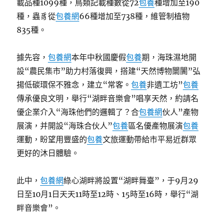
載品種1099種，鳥類記載種數從72
包養
種增加至190
何
解？
種，蟲豸從
包養網
66種增加至738種，維管制植物
｜
835種。
第
2
眼〉
據先容，
包養網
本年中秋國慶假
包養
期，海珠濕地開
設“農民集市”助力村落復興，搭建“天然博物闤闠”弘
揚低碳環保不雅念，建立“常客。
包養
非遺工坊”
包養
傳承優良文明，舉行“湖畔音樂會”唱享天然，約請名
優企業介入“海珠他們的邏輯了？合
包養網
伙人”產物
展演，并開設“海珠合伙人”
包養
區名優產物展演
包養
運動，盼望用豐盛的
包養
文旅運動帶給市平易近群眾
更好的沐日體驗。
此中，
包養網
綠心湖畔將設置“湖畔舞臺”，于9月29
日至10月1日天天11時至12時、15時至16時，舉行“湖
畔音樂會”。