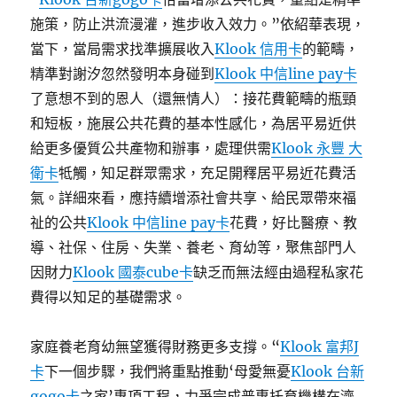
施策，防止洪流漫灌，進步收入效力。”依紹華表現，
當下，當局需求找準擴展收入
Klook 信用卡
的範疇，
精準對謝汐忽然發明本身碰到
Klook 中信line pay卡
了意想不到的恩人（還無情人）：接花費範疇的瓶頸
和短板，施展公共花費的基本性感化，為居平易近供
給更多優質公共產物和辦事，處理供需
Klook 永豐 大
衛卡
牴觸，知足群眾需求，充足開釋居平易近花費活
氣。詳細來看，應持續增添社會共享、給民眾帶來福
祉的公共
Klook 中信line pay卡
花費，好比醫療、教
導、社保、住房、失業、養老、育幼等，聚焦部門人
因財力
Klook 國泰cube卡
缺乏而無法經由過程私家花
費得以知足的基礎需求。
家庭養老育幼無望獲得財務更多支撐。“
Klook 富邦J
卡
下一個步驟，我們將重點推動‘母愛無憂
Klook 台新
gogo卡
之家’專項工程，力爭完成普惠托育機構在濟