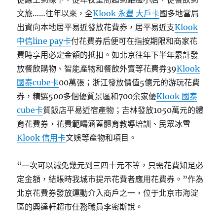
文旅……往年以來，全
Klook 永豐 大戶卡
國多地當局
出資向本地居平易近發放花費券，居平易近支
Klook
中信line pay卡
付花費券后便可在指按期限和商家花
費時享用必定金額的抵扣。如北京往年下半年累計發
放餐飲購物、智能產物和餐飲外賣等花費券39
Klook
國泰cube卡
00萬張；浙江發放價值5億元的游玩花費
券，精選500多個優質景區和700余家優
Klook 國泰
cube卡
質飯店平易近宿產物；吉林發放1050萬元的體
育花費券，花費範疇涵蓋體育教導培訓、民眾冰雪
Klook 信用卡
文娛等產物和項目。
“一次可以減免幾元到三四十元不等，只需花費知足必
定金額，結賬時我城市提示花費者應用花費券。”作為
北京花費券發放運動介入商戶之一，位于北京市海淀
區的興達軒超市任務職員李密斯說。