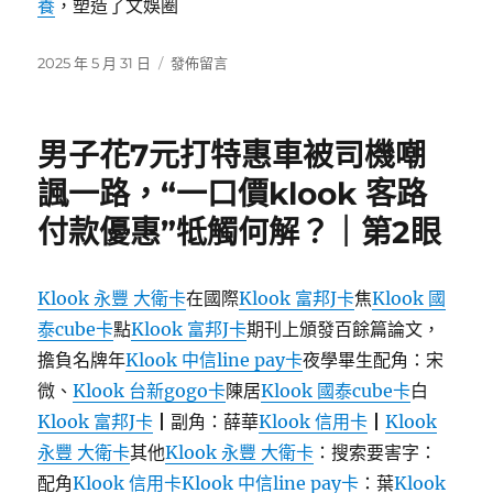
養
，塑造了文娛圈
度〉
發
在
2025 年 5 月 31 日
發佈留言
佈
〈37
日
找
期:
包
男子花7元打特惠車被司機嘲
養
網
諷一路，“一口價klook 客路
站
付款優惠”牴觸何解？｜第2眼
歲
華
人
女
Klook 永豐 大衛卡
在國際
Klook 富邦J卡
焦
Klook 國
星
泰cube卡
點
Klook 富邦J卡
期刊上頒發百餘篇論文，
莊
擔負名牌年
Klook 中信line pay卡
夜學畢生配角：宋
群
施
微、
Klook 台新gogo卡
陳居
Klook 國泰cube卡
白
在
Klook 富邦J卡
┃副角：薛華
Klook 信用卡
┃
Klook
劇
永豐 大衛卡
其他
Klook 永豐 大衛卡
：搜索要害字：
組
猝
配角
Klook 信用卡
Klook 中信line pay卡
：葉
Klook