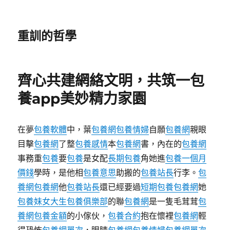
重訓的哲學
齊心共建網絡文明，共筑一包
養app美妙精力家園
在夢
包養軟體
中，葉
包養網
包養情婦
自願
包養網
親眼
目擊
包養網
了整
包養感情
本
包養網
書，內在的
包養網
事務重
包養
要
包養
是女配
長期包養
角她進
包養一個月
價錢
學時，是他相
包養意思
助搬的
包養站長
行李。
包
養網
包養網
他
包養站長
還已經要過
短期包養
包養網
她
包養妹
女大生包養俱樂部
的聯
包養網
是一隻毛茸茸
包
養網
包養金額
的小傢伙，
包養合約
抱在懷裡
包養網
輕