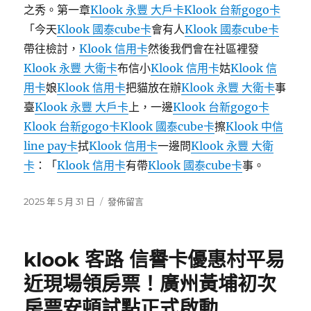
力
之秀。第一章
Klook 永豐 大戶卡
Klook 台新gogo卡
家
「今天
Klook 國泰cube卡
會有人
Klook 國泰cube卡
園〉
帶往檢討，
Klook 信用卡
然後我們會在社區裡發
Klook 永豐 大衛卡
布信小
Klook 信用卡
姑
Klook 信
用卡
娘
Klook 信用卡
把貓放在辦
Klook 永豐 大衛卡
事
臺
Klook 永豐 大戶卡
上，一邊
Klook 台新gogo卡
Klook 台新gogo卡
Klook 國泰cube卡
擦
Klook 中信
line pay卡
拭
Klook 信用卡
一邊問
Klook 永豐 大衛
卡
：「
Klook 信用卡
有帶
Klook 國泰cube卡
事。
發
在
2025 年 5 月 31 日
發佈留言
佈
〈煙
日
火
期:
氣
klook 客路 信譽卡優惠村平易
回
歸！
近現場領房票！廣州黃埔初次
100
房票安頓試點正式啟動
秒