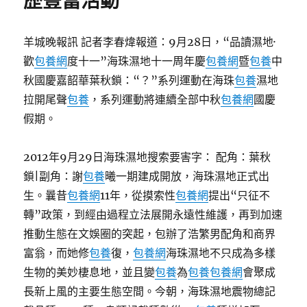
歷豐富活動
惠
車
被
羊城晚報訊 記者李春煒報道：9月28日，“品讀濕地·
司
歡
包養網
度十一”海珠濕地十一周年慶
包養網
暨
包養
中
機
秋國慶嘉韶華葉秋鎖：“？”系列運動在海珠
包養
濕地
嘲
諷
拉開尾聲
包養
，系列運動將連續全部中秋
包養網
國慶
一
假期。
路，
“一
口
2012年9月29日海珠濕地搜索要害字： 配角：葉秋
價
鎖|副角：謝
包養
曦一期建成開放，海珠濕地正式出
klook
生。曩昔
包養網
11年，從摸索性
包養網
提出“只征不
客
路
轉”政策，到經由過程立法展開永遠性維護，再到加速
付
推動生態在文娛圈的突起，包辦了浩繁男配角和商界
款
富翁，而她修
包養
復，
包養網
海珠濕地不只成為多樣
優
惠”
生物的美妙棲息地，並且變
包養
為
包養
包養網
會聚成
牴
長新上風的主要生態空間。今朝，海珠濕地震物總記
觸