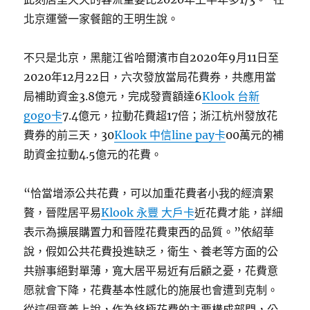
北京運營一家餐館的王明生說。
不只是北京，黑龍江省哈爾濱市自2020年9月11日至
2020年12月22日，六次發放當局花費券，共應用當
局補助資金3.8億元，完成發賣額達6
Klook 台新
gogo卡
7.4億元，拉動花費超17倍；浙江杭州發放花
費券的前三天，30
Klook 中信line pay卡
00萬元的補
助資金拉動4.5億元的花費。
“恰當增添公共花費，可以加重花費者小我的經濟累
贅，晉陞居平易
Klook 永豐 大戶卡
近花費才能，詳細
表示為擴展購置力和晉陞花費東西的品質。”依紹華
說，假如公共花費投進缺乏，衛生、養老等方面的公
共辦事絕對單薄，寬大居平易近有后顧之憂，花費意
愿就會下降，花費基本性感化的施展也會遭到克制。
從這個意義上說，作為終極花費的主要構成部門，公