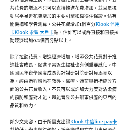
共花費的增添不只可以直接推進花費增加，並且是拉
動居平易近花費增加的主要引擎和靠得住保證。佔有
關機構和學者測算，公共花費增加1個百分
Klook 信用
卡
Klook 永豐 大戶卡
點，估計可以或許直接和直接拉
動經濟增加0.2個百分點以上。
除了拉動花費、增進經濟增加，增添公共花費對于推
進社會成長、促進平易近生福祉也有側重要感化。中
國國民年夜學國度成長與計謀研討院研討員馬亮以
為，經由過程增添在教導、醫療、體育舉措措施等方
面的公共花費收入，不只可以或許加大力度對沾染病
的預防和應對才能，還能晉陞公共辦事供應的東西的
品質和效力。
鄭少文先容，由于所需支出絕
Klook 中信line pay卡
對較低、辦事做得較好，托育機構現在在山東省濟南